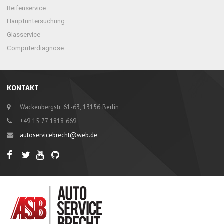
Reifenservice
Hauptuntersuchung
Glasservice
Computerdiagnose
KONTAKT
Wackenbergstr. 61-63, 13156 Berlin
+49 15 77 1818 669
autoservicebrecht@web.de